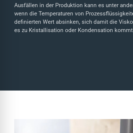
l für Anfallsicherheit
Ausfällen in der Produktion kann es unter a
wenn die Temperaturen von Prozessflüssigkeit
definierten Wert absinken, sich damit die Visko
-freundlicher Modus
es zu Kristallisation oder Kondensation kommt
dheitsmodus
psie-sicherer Modus