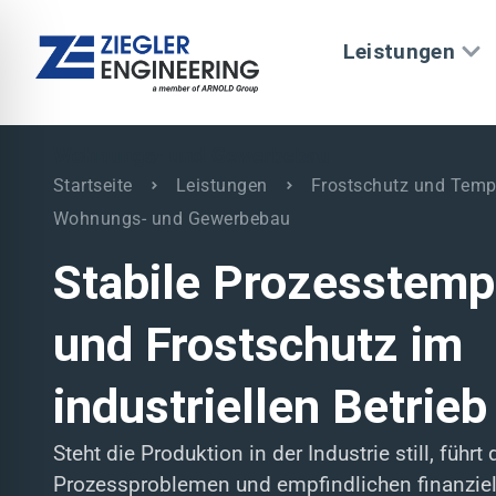
Leistungen
Wohnungs- und Gewerbebau
Startseite
Leistungen
Frostschutz und Temp
Wohnungs- und Gewerbebau
Stabile Prozesstemp
und Frostschutz im
industriellen Betrieb
ehinderungsmodus
Steht die Produktion in der Industrie still, führt 
Prozessproblemen und empfindlichen finanziel