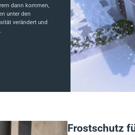
nderem dann kommen,
en unter den
sität verändert und
.
Frostschutz f