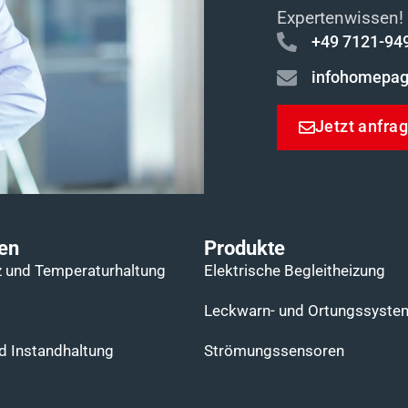
Expertenwissen!
+49 7121-94
infohomepa
Jetzt anfra
en
Produkte
 und Temperaturhaltung​
Elektrische Begleitheizung​
Leckwarn- und Ortungssystem
 Instandhaltung​
Strömungssensoren​